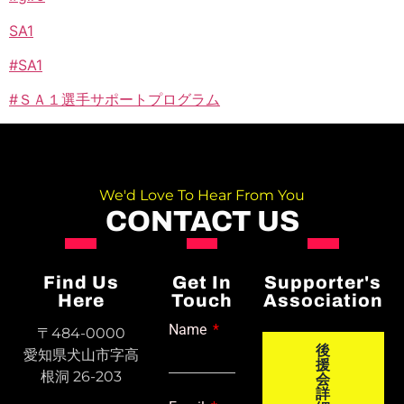
SA1
#SA1
#ＳＡ１選手サポートプログラム
We'd Love To Hear From You
CONTACT US
Find Us
Get In
Supporter's
Here
Touch
Association
Name
〒484-0000
後
愛知県犬山市字高
援
根洞 26-203
会
詳