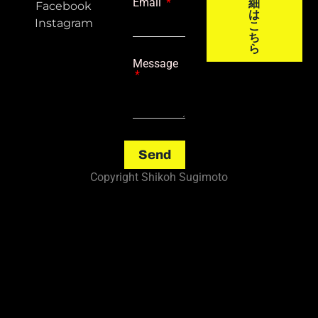
Email
細
Facebook
は
Instagram
こ
ち
ら
Message
Send
Copyright Shikoh Sugimoto