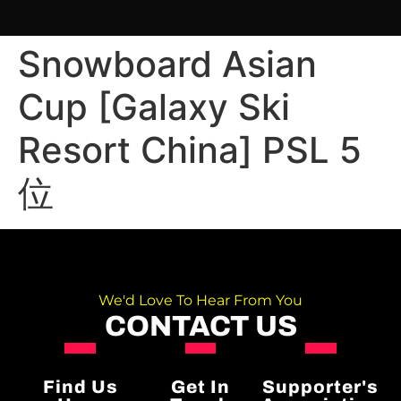
Snowboard Asian
Cup [Galaxy Ski
Resort China] PSL 5
位
We'd Love To Hear From You
CONTACT US
Find Us
Get In
Supporter's