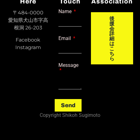
Here
Touch
Association
Name
〒484-0000
後
愛知県犬山市字高
援
根洞 26-203
会
詳
Email
細
Facebook
は
Instagram
こ
ち
ら
Message
Send
Copyright Shikoh Sugimoto