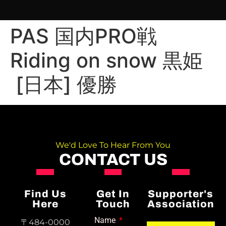
PAS 国内PRO戦
Riding on snow 黒姫
[日本] 優勝
We'd Love To Hear From You
CONTACT US
Find Us
Get In
Supporter's
Here
Touch
Association
Name
〒484-0000