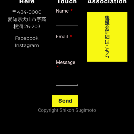
Here
Touch
Association
Name
〒484-0000
後
愛知県犬山市字高
援
根洞 26-203
会
詳
Email
細
Facebook
は
Instagram
こ
ち
ら
Message
Send
Copyright Shikoh Sugimoto